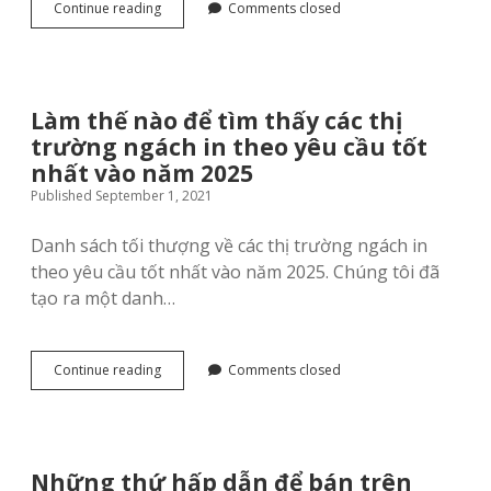
Cách
Continue reading
Comments closed
sử
dụng
công
cụ
do
Làm thế nào để tìm thấy các thị
thám
trường ngách in theo yêu cầu tốt
áo
phông
nhất vào năm 2025
này
Published September 1, 2021
và
tận
Danh sách tối thượng về các thị trường ngách in
dụng
tối
theo yêu cầu tốt nhất vào năm 2025. Chúng tôi đã
đa
tạo ra một danh…
danh
sách
các
ngách
Làm
Continue reading
Comments closed
áo
thế
phông
nào
có
để
lợi
tìm
nhuận
thấy
Những thứ hấp dẫn để bán trên
cao
các