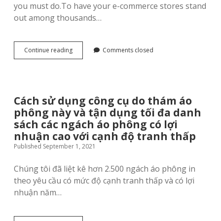
you must do.To have your e-commerce stores stand
out among thousands…
How
Continue reading
Comments closed
To
Design
Print-
on-
demand
Cách sử dụng công cụ do thám áo
Products
phông này và tận dụng tối đa danh
Like
a
sách các ngách áo phông có lợi
Pro
nhuận cao với cạnh độ tranh thấp
Published September 1, 2021
Chúng tôi đã liệt kê hơn 2.500 ngách áo phông in
theo yêu cầu có mức độ cạnh tranh thấp và có lợi
nhuận năm…