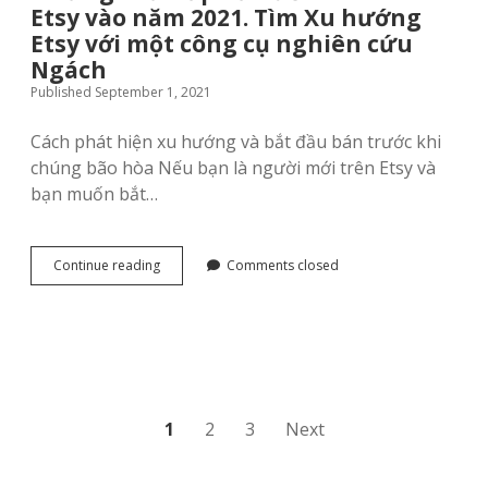
với
Etsy vào năm 2021. Tìm Xu hướng
thị
cạnh
trường
Etsy với một công cụ nghiên cứu
độ
ngách
Ngách
tranh
in
thấp
Published September 1, 2021
theo
yêu
cầu
Cách phát hiện xu hướng và bắt đầu bán trước khi
tốt
chúng bão hòa Nếu bạn là người mới trên Etsy và
nhất
bạn muốn bắt…
vào
năm
2025
Những
Continue reading
Comments closed
thứ
hấp
dẫn
để
bán
trên
Etsy
vào
Posts
1
2
3
Next
năm
2021.
pagination
Tìm