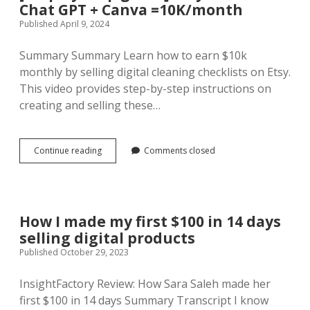
Chat GPT + Canva =10K/month
Published April 9, 2024
Summary Summary Learn how to earn $10k
monthly by selling digital cleaning checklists on Etsy.
This video provides step-by-step instructions on
creating and selling these…
[Step
Continue reading
Comments closed
by
Step
guide]
Etsy
Trends
How I made my first $100 in 14 days
+
selling digital products
Chat
GPT
Published October 29, 2023
+
Canva
InsightFactory Review: How Sara Saleh made her
=10K/month
first $100 in 14 days Summary Transcript I know