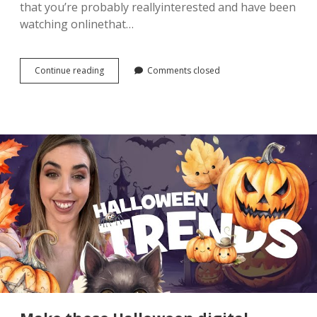
that you’re probably reallyinterested and have been
watching onlinethat…
How
Continue reading
Comments closed
I
made
my
first
$100
in
14
days
selling
digital
products